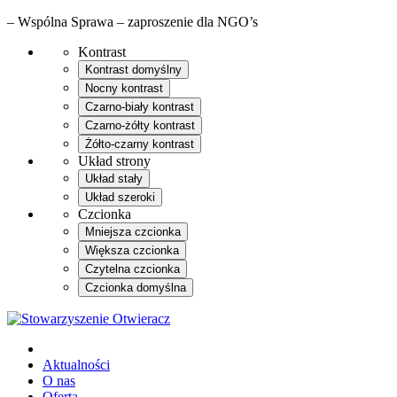
– Wspólna Sprawa – zaproszenie dla NGO’s
Kontrast
Kontrast domyślny
Nocny kontrast
Czarno-biały kontrast
Czarno-żółty kontrast
Żółto-czarny kontrast
Układ strony
Układ stały
Układ szeroki
Czcionka
Mniejsza czcionka
Większa czcionka
Czytelna czcionka
Czcionka domyślna
Aktualności
O nas
Oferta