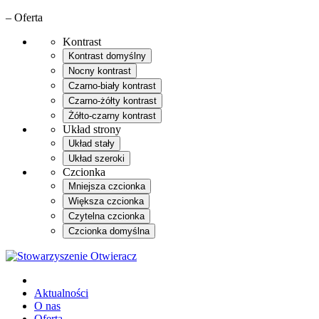
– Oferta
Kontrast
Kontrast domyślny
Nocny kontrast
Czarno-biały kontrast
Czarno-żółty kontrast
Żółto-czarny kontrast
Układ strony
Układ stały
Układ szeroki
Czcionka
Mniejsza czcionka
Większa czcionka
Czytelna czcionka
Czcionka domyślna
Aktualności
O nas
Oferta