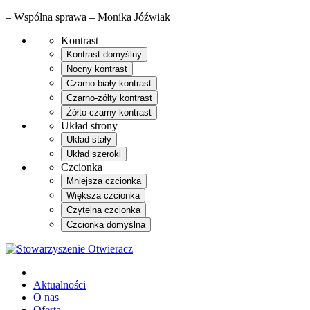
– Wspólna sprawa – Monika Jóźwiak
Kontrast
Kontrast domyślny
Nocny kontrast
Czarno-biały kontrast
Czarno-żółty kontrast
Żółto-czarny kontrast
Układ strony
Układ stały
Układ szeroki
Czcionka
Mniejsza czcionka
Większa czcionka
Czytelna czcionka
Czcionka domyślna
Aktualności
O nas
Oferta