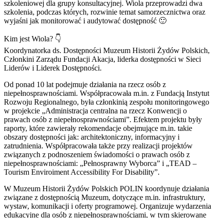
szkoleniowej dla grupy konsultacyjnej. Wiola przeprowadzi dwa
szkolenia, podczas których, rozwinie temat samorzecznictwa oraz
wyjaśni jak monitorować i audytować dostępność 🙂
Kim jest Wiola? 👇
Koordynatorka ds. Dostępności Muzeum Historii Żydów Polskich,
Członkini Zarządu Fundacji Akacja, liderka dostępności w Sieci
Liderów i Liderek Dostępności.
Od ponad 10 lat podejmuje działania na rzecz osób z
niepełnosprawnościami. Współpracowała m.in. z Fundacją Instytut
Rozwoju Regionalnego, była członkinią zespołu monitoringowego
w projekcie „Administracja centralna na rzecz Konwencji o
prawach osób z niepełnosprawnościami”. Efektem projektu były
raporty, które zawierały rekomendacje obejmujące m.in. takie
obszary dostępności jak: architektoniczny, informacyjny i
zatrudnienia. Współpracowała także przy realizacji projektów
związanych z podnoszeniem świadomości o prawach osób z
niepełnosprawnościami: „Pełnosprawny Wyborca” i „TEAD –
Tourism Enviroiment Accessibility For Disability”.
W Muzeum Historii Żydów Polskich POLIN koordynuje działania
związane z dostępnością Muzeum, dotyczące m.in. infrastruktury,
wystaw, komunikacji i oferty programowej. Organizuje wydarzenia
edukacyjne dla osób z niepełnosprawnościami, w tym skierowane