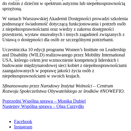
do rodzin z dziećmi w spektrum autyzmu lub niepełnosprawnością
sprzężoną.
W ramach Warszawskiej Akademii Dostępności prowadzi szkolenia
podnoszące świadomość dotyczącą funkcjonowania i potrzeb osób
z niepełnosprawnościami oraz wiedzy z zakresu dostępności
przestrzeni, wystaw muzealnych i innych zagadnień związanych z
Ustawą o dostępności dla osób ze szczególnymi potrzebami.
Uczestniczka 10 edycji programu Women’s Institute on Leadership
and Disability (WILD) realizowanego przez Mobility International
USA, którego celem jest wzmocnienie kompetencji liderskich i
budowanie międzynarodowej sieci kobiet z niepełnosprawnościami
zaangażowanych w poprawę jakości życia osób z
niepełnosprawnościami w swoich krajach.
Sfinansowano przez Narodowy Instytut Wolności – Centrum
Rozwoju Społeczeństwa Obywatelskiego ze środków #NOWEFIO.
Nawigacja
Previous
Poprzedni
Wspólna sprawa – Monika Dubiel
Next
post:
Następny
Wspólna sprawa – Olga Curzydło
wpisu
post:
Facebook
Instagram