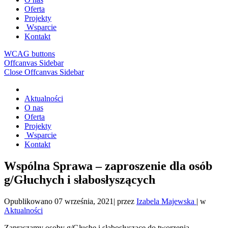
Oferta
Projekty
Wsparcie
Kontakt
WCAG buttons
Offcanvas Sidebar
Close Offcanvas Sidebar
Aktualności
O nas
Oferta
Projekty
Wsparcie
Kontakt
Wspólna Sprawa – zaproszenie dla osób
g/Głuchych i słabosłyszących
Opublikowano
07 września, 2021
|
przez
Izabela Majewska
|
w
Aktualności
Zapraszamy osoby g/Głuche i słabosłyszące do tworzenia