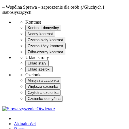
– Wspólna Sprawa – zaproszenie dla osób g/Głuchych i
słabosłyszących
Kontrast
Kontrast domyślny
Nocny kontrast
Czarno-biały kontrast
Czarno-żółty kontrast
Żółto-czarny kontrast
Układ strony
Układ stały
Układ szeroki
Czcionka
Mniejsza czcionka
Większa czcionka
Czytelna czcionka
Czcionka domyślna
Aktualności
O nas