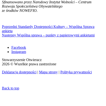
Sfinansowano przez Narodowy Instytut Wolności – Centrum
Rozwoju Społeczeństwa Obywatelskiego
ze środków NOWEFIO.
Nawigacja
Previous
Poprzedni
Standardy Dostępności Kultury – Wspólna Sprawa
post:
ankieta
wpisu
Next
Następny
Wspólna sprawa – punkty z papierowymi ankietami
post:
Facebook
Instagram
Stowarzyszenie Otwieracz
2026 © Wszelkie prawa zastrzeżone
Deklaracja dostępności
|
Mapa strony
|
Polityka prywatności
Back to top