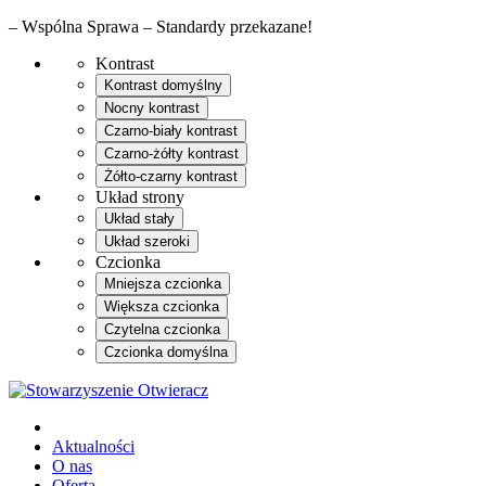
– Wspólna Sprawa – Standardy przekazane!
Kontrast
Kontrast domyślny
Nocny kontrast
Czarno-biały kontrast
Czarno-żółty kontrast
Żółto-czarny kontrast
Układ strony
Układ stały
Układ szeroki
Czcionka
Mniejsza czcionka
Większa czcionka
Czytelna czcionka
Czcionka domyślna
Aktualności
O nas
Oferta