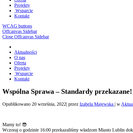
Projekty
Wsparcie
Kontakt
WCAG buttons
Offcanvas Sidebar
Close Offcanvas Sidebar
Aktualności
O nas
Oferta
Projekty
Wsparcie
Kontakt
Wspólna Sprawa – Standardy przekazane!
Opublikowano
20 września, 2022
|
przez
Izabela Majewska
|
w
Aktua
Mamy to! 😎
Wczoraj o godzinie 16:00 przekazaliśmy władzom Miasto Lublin doku