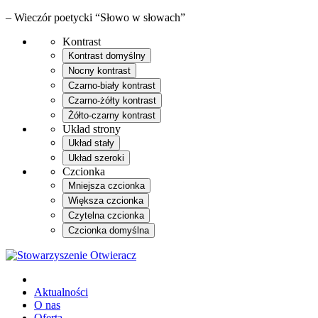
– Wieczór poetycki “Słowo w słowach”
Kontrast
Kontrast domyślny
Nocny kontrast
Czarno-biały kontrast
Czarno-żółty kontrast
Żółto-czarny kontrast
Układ strony
Układ stały
Układ szeroki
Czcionka
Mniejsza czcionka
Większa czcionka
Czytelna czcionka
Czcionka domyślna
Aktualności
O nas
Oferta