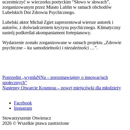
uczestniczyć w wieczorku poetyckim “Słowo w słowach”,
zorganizowanym przez Miasto Lublin w ramach obchodów
Lubelskich Dni Zdrowia Psychicznego.
Lubelski aktor Michał Zgiet zaprezentował wiersze autorek i
autorów, z doświadczeniem kryzysu psychicznego. Klimatyczny
nastrój podkreślał akompaniament fortepianowy.
Wydarzenie zostało zorganizowane w ramach projektu „Zdrowie
psychiczne – ku samodzielności i niezależności …”.
Nawigacja
Previous
Poprzedni
„wymIaNNa – porozmawiajmy o innowacjach
post:
społecznych”
wpisu
Next
Następny
Otwarcie Kosmosu – nowej miejscówki dla młodzieży
post:
Facebook
Instagram
Stowarzyszenie Otwieracz
2026 © Wszelkie prawa zastrzeżone